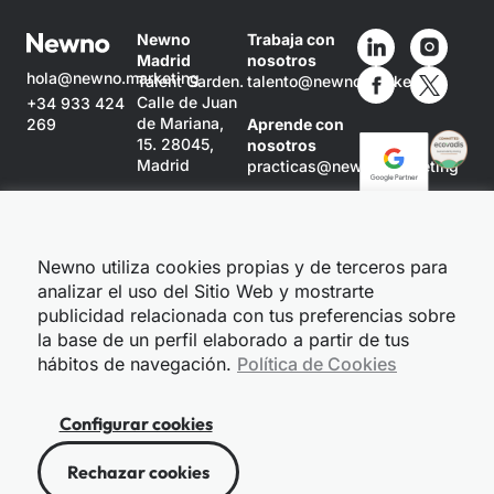
Newno
Trabaja con
Madrid
nosotros
hola@newno.marketing
Talent Garden.
talento@newno.marketing
Calle de Juan
+34 933 424
de Mariana,
269
Aprende con
15. 28045,
nosotros
Madrid
practicas@newno.marketing
Newno
Barcelona
Ronda Sant
Newno utiliza cookies propias y de terceros para
Pere, 52
analizar el uso del Sitio Web y mostrarte
Planta 3
08010
publicidad relacionada con tus preferencias sobre
Barcelona
la base de un perfil elaborado a partir de tus
hábitos de navegación.
Política de Cookies
Configurar cookies
© 2021 Newno.
Rechazar cookies
Política de privacidad
Política de cookies
Aviso legal