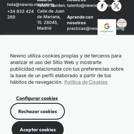
hola@newno.marketing
Talent Garden.
talento@newno.marketing
Calle de Juan
+34 933 424
de Mariana,
269
Aprende con
15. 28045,
nosotros
Madrid
practicas@newno.marketing
Newno
Barcelona
Ronda Sant
Newno utiliza cookies propias y de terceros para
Pere, 52
analizar el uso del Sitio Web y mostrarte
Planta 3
08010
publicidad relacionada con tus preferencias sobre
Barcelona
la base de un perfil elaborado a partir de tus
hábitos de navegación.
Política de Cookies
Configurar cookies
© 2021 Newno.
Rechazar cookies
Política de privacidad
Política de cookies
Aviso legal
Los logotipos de terceros que aparecen en esta web son
Aceptar cookies
propiedad de cada una de las empresas mencionadas.