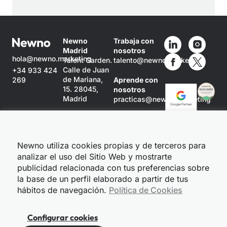
Newno
Trabaja con
Madrid
nosotros
hola@newno.marketing
Talent Garden.
talento@newno.marketing
Calle de Juan
+34 933 424
de Mariana,
269
Aprende con
15. 28045,
nosotros
Madrid
practicas@newno.marketing
Newno
Barcelona
Ronda Sant
Newno utiliza cookies propias y de terceros para
Pere, 52
analizar el uso del Sitio Web y mostrarte
Planta 3
08010
publicidad relacionada con tus preferencias sobre
Barcelona
la base de un perfil elaborado a partir de tus
hábitos de navegación.
Política de Cookies
Configurar cookies